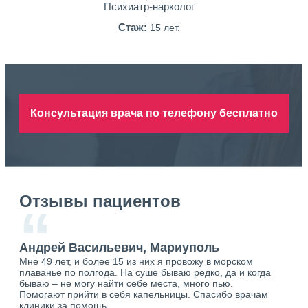
Психиатр-нарколог
Стаж:
15 лет.
Консультация врача по телефону бесплатно
Отзывы пациентов
“
Андрей Васильевич, Мариуполь
Ан
Мне 49 лет, и более 15 из них я провожу в морском
Хоч
плаванье по полгода. На суше бываю редко, да и когда
тол
бываю – не могу найти себе места, много пью.
себя
о.
Помогают прийти в себя капельницы. Спасибо врачам
свя
ю.
клиники за помощь.
вый