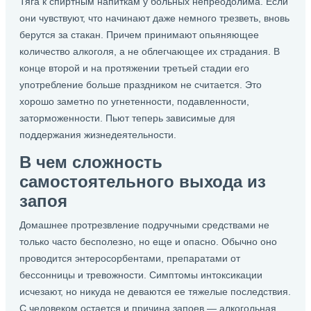
Тяга к спиртным напиткам у больных непреодолима. Если
они чувствуют, что начинают даже немного трезветь, вновь
берутся за стакан. Причем принимают опьяняющее
количество алкоголя, а не облегчающее их страдания. В
конце второй и на протяжении третьей стадии его
употребление больше праздником не считается. Это
хорошо заметно по угнетенности, подавленности,
заторможенности. Пьют теперь зависимые для
поддержания жизнедеятельности.
В чем сложность
самостоятельного выхода из
запоя
Домашнее протрезвление подручными средствами не
только часто бесполезно, но еще и опасно. Обычно оно
проводится энтеросорбентами, препаратами от
бессонницы и тревожности. Симптомы интоксикации
исчезают, но никуда не деваются ее тяжелые последствия.
С человеком остается и причина запоев — алкогольная