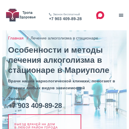
Звонок бесплатный
+7 903 409-89-28
Главная /
Лечение алкоголизма в стационаре
Особенности и методы
лечения алкоголизма в
стационаре в Мариуполе
Врачи нашей наркологической клиники, помогают в
лечении любых видов зависимостей
Звоните:
+7 903 409-89-28
ВЫЕЗД ВРАЧЕЙ НА ДОМ
В ЛЮБОЙ РАЙОН ГОРОДА