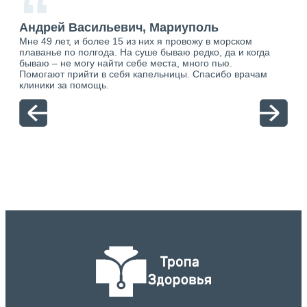
“
Андрей Васильевич, Мариуполь
Ан
Мне 49 лет, и более 15 из них я провожу в морском
Хоч
плаванье по полгода. На суше бываю редко, да и когда
тол
бываю – не могу найти себе места, много пью.
себя
о.
Помогают прийти в себя капельницы. Спасибо врачам
свя
ю.
клиники за помощь.
вый
отн