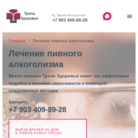
Звонок бесплатный
+7 903 409-89-28
Главная /
Лечение пивного алкоголизма
Лечение пивного
алкоголизма
Врачи клиники Тропа Здоровья знают как эффективно
подойти к лечению зависимости с помощью
современных методик
Звоните:
+7 903 409-89-28
ВЫЕЗД ВРАЧЕЙ НА ДОМ
В ЛЮБОЙ РАЙОН ГОРОДА