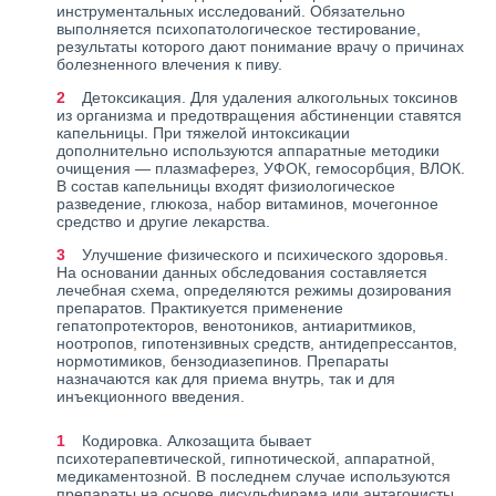
инструментальных исследований. Обязательно
выполняется психопатологическое тестирование,
результаты которого дают понимание врачу о причинах
болезненного влечения к пиву.
Детоксикация. Для удаления алкогольных токсинов
из организма и предотвращения абстиненции ставятся
капельницы. При тяжелой интоксикации
дополнительно используются аппаратные методики
очищения — плазмаферез, УФОК, гемосорбция, ВЛОК.
В состав капельницы входят физиологическое
разведение, глюкоза, набор витаминов, мочегонное
средство и другие лекарства.
Улучшение физического и психического здоровья.
На основании данных обследования составляется
лечебная схема, определяются режимы дозирования
препаратов. Практикуется применение
гепатопротекторов, венотоников, антиаритмиков,
ноотропов, гипотензивных средств, антидепрессантов,
нормотимиков, бензодиазепинов. Препараты
назначаются как для приема внутрь, так и для
инъекционного введения.
Кодировка. Алкозащита бывает
психотерапевтической, гипнотической, аппаратной,
медикаментозной. В последнем случае используются
препараты на основе дисульфирама или антагонисты