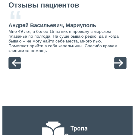
Отзывы пациентов
“
Андрей Васильевич, Мариуполь
Ан
Мне 49 лет, и более 15 из них я провожу в морском
Хоч
плаванье по полгода. На суше бываю редко, да и когда
тол
бываю – не могу найти себе места, много пью.
себя
о.
Помогают прийти в себя капельницы. Спасибо врачам
свя
ю.
клиники за помощь.
вый
отн