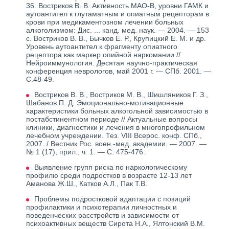
36. Востриков В. В. Активность МАО-В, уровни ГАМК и
аутоантител к глутаматным и опиатным рецепторам в
крови при медикаментозном лечении больных
алкоголизмом: Дис. ... канд. мед. наук. — 2004. — 153
с. Востриков В. В., Бычков Е. Р., Крупицкий Е. М. и др.
Уровень аутоантител к фрагменту опиатного
рецептора как маркер опийной наркомании //
Нейроиммунология. Десятая научно-практическая
конференция неврологов, май 2001 г. — СПб. 2001. —
С.48-49.
Востриков В. В., Востриков М. В., Шишляников Г. З.,
Шабанов П. Д. Эмоционально-мотивационные
характеристики больных алкогольной зависимостью в
постабстинентном периоде // Актуальные вопросы
клиники, диагностики и лечения в многопрофильном
лечебном учреждении. Тез. VIII Всерос. конф. СПб.,
2007. / Вестник Рос. воен.-мед. академии. — 2007. —
№ 1 (17), прил., ч. 1. — С. 475-476.
Выявление групп риска по наркологическому
профилю среди подростков в возрасте 12-13 лет
Аманова Ж.Ш., Катков А.Л., Пак Т.В.
Проблемы подростковой адаптации с позиций
профилактики и психотерапии личностных и
поведенческих расстройств и зависимости от
психоактивных веществ Сирота Н.А., Ялтонский В.М.