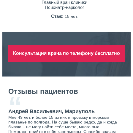
Главный врач клиники
Психиатр-нарколог
Стаж:
15 лет.
Консультация врача по телефону бесплатно
Отзывы пациентов
“
Андрей Васильевич, Мариуполь
Ан
Мне 49 лет, и более 15 из них я провожу в морском
Хоч
плаванье по полгода. На суше бываю редко, да и когда
тол
бываю – не могу найти себе места, много пью.
себя
о.
Помогают прийти в себя капельницы. Спасибо врачам
свя
ю.