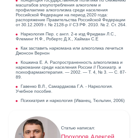
Концепция государственной политики по снижению
масштабов злоупотребления алкоголем и
профилактике алкоголизма среди населения
Российской Федерации на период 2020 года:
распоряжение Правительства Российской Федерации
от 30.12.2009 г. № 2128-р // СЗ РФ. 2010. № 2. Ст. 264.
Наркология Пер. с англ. 2-е изд Фридман Л.С.,
Флеминг Н.Ф., Робертс Д.X., Хайман С.Е
Как заставить наркомана или алкоголика лечиться
Джонсон Вернон
Кошкина Е. А. Распространенность алкоголизма и
наркомании среди населения России // Психиатр. и
психофармакотерапия. — 2002. — Т. 4, № 3. — С. 87-
89.
Гавенко В.Л., Самардакова Г.А. - Наркология.
Учебное пособие.
Психиатрия и наркология (Иванец, Тюльпин, 2006)
Статью написал:
Прохоров Алексей