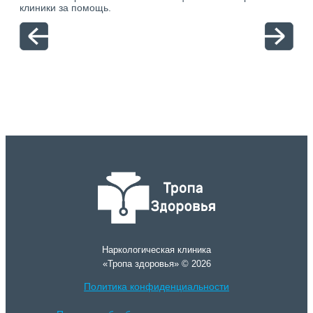
клиники за помощь.
вый
отн
Наркологическая клиника
«Тропа здоровья» © 2026
Политика конфиденциальности