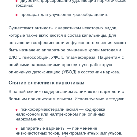
диуретик, форсированно удаляющий наркотические
токсины;
препарат для улучшения кровообращения.
Существуют антидоты к наркотикам некоторых видов,
которые также включаются в состав капельницы. Для
повышения эффективности инфузионного лечения может
быть назначено аппаратное очищение крови методами
ВЛОК, гемосорбции, УФОК, плазмафереза. Пациентам с
опийными наркоманиями проводят ультрабыструю
опиоидную детоксикацию (УБОД) в состоянии наркоза.
Снятие влечения к наркотикам
В нашей клинике кодированием занимаются наркологи с
большим практическим опытом. Используемые методики:
психофармакотерапическая — кодировка
налоксоном или налтрексоном при опийных
наркоманиях;
аппаратные варианты — применение
низкочастотных токов, электромагнитных импульсов,