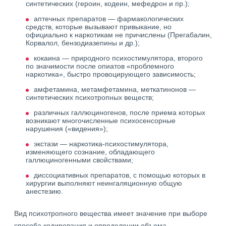
синтетических (героин, кодеин, мефедрон и пр.);
аптечных препаратов — фармакологических
средств, которые вызывают привыкание, но
официально к наркотикам не причислены (Прегабалин,
Корвалол, бензодиазепины и др.);
кокаина — природного психостимулятора, второго
по значимости после опиатов «проблемного
наркотика», быстро провоцирующего зависимость;
амфетамина, метамфетамина, меткатинонов —
синтетических психотропных веществ;
различных галлюциногенов, после приема которых
возникают многочисленные психосенсорные
нарушения («видения»);
экстази — наркотика-психостимулятора,
изменяющего сознание, обладающего
галлюциногенными свойствами;
диссоциативных препаратов, с помощью которых в
хирургии выполняют неингаляционную общую
анестезию.
Вид психотропного вещества имеет значение при выборе
способа кодирования и определении объема