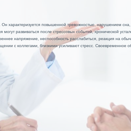
тв. Он характеризуется повышенной тревожностью, нарушением сна
ия могут развиваться после стрессовых событий, хронической уста
еннее напряжение, неспособность расслабиться, реакция на обыч
общении с коллегами, близкими усиливают стресс. Своевременное 