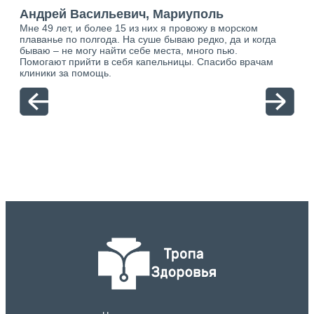
“
Андрей Васильевич, Мариуполь
Ан
Мне 49 лет, и более 15 из них я провожу в морском
Хоч
плаванье по полгода. На суше бываю редко, да и когда
тол
бываю – не могу найти себе места, много пью.
себя
о.
Помогают прийти в себя капельницы. Спасибо врачам
свя
ю.
клиники за помощь.
вый
отн