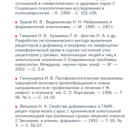
отношений в «невротических» и здоровых парах //
Социально-психологические исследования в
психоневрологии. - Л., 1980. - С. 101-105.
Буров Ю. В., Ведерникова Н. Н. Нейрохимия и
фармакология алкоголизма. — М., 1985. — 240 с.
Гамалея Н. Б., Кузьмина Т. И., Шостак О. А. и др.
Разработка гистохимического метода выявления
рецепторов к дофамину и морфину на лимфоцитах
периферической крови и оценка состояния этих
рецепторов у трезвых, малопьющих людей и лиц в
алкогольном опьянении // Современные проблемы
наркологии. Междунар. научно-прак. конф. — М. —
2002. — С. 5-6.
Ганнушкина И. В. Патофизиологические механизмы
нарушений мозгового кровообращения и новые
направления в их профилактике и лечении // Ж.
неврол. и психиатр. им. С. С. Корсакова. — 1996. — Т.
96, № 1. — С. 14-18.
Векшина Н. А. Свойства дофаминовых и ГАМК-
рецеп-торов мозга у крыс с хронической алкогольной
интоксикацией при различных сроках лишения этанола
// Эксперим. и клинич. фармакол. — 1992. — Т. 55, №
3. — С. 65-67.