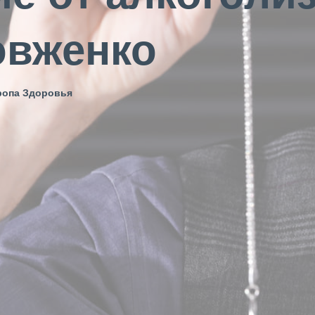
овженко
ропа Здоровья