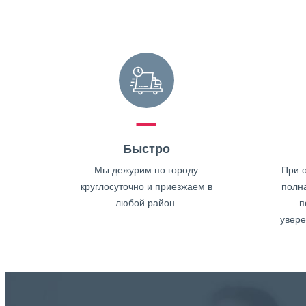
Быстро
Мы дежурим по городу
При о
круглосуточно и приезжаем в
полн
любой район.
п
увере