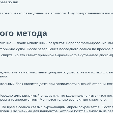
раза жизни.
ал совершенно равнодушным к алкоголю. Ему предоставляется воз
ого метода
Довженко — почти мгновенный результат. Перепрограммирование м
т обычно сутки. После завершения последнего сеанса по просьбе
о спирта, но это станет причиной выраженного внутреннего диском
здействие на «алкогольные центры» осуществляется только слова
ения.
тельный блок ставится даже при зависимости высокой степени тяж
Нередко алкозависимый опасается, что кардинально изменится по
ером и темпераментом. Меняется только восприятие спиртного.
. Во время сеанса связь с окружающим миром сохраняется. Состо
блен. Это значимо для пациентов, которые боятся «выпасть из ре