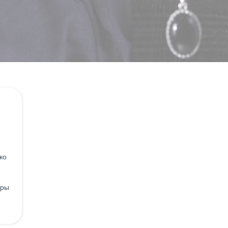
ко
уры