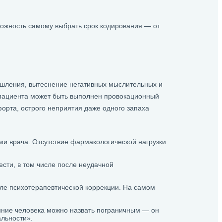
можность самому выбрать срок кодирования — от
ышления, вытеснение негативных мыслительных и
 пациента может быть выполнен провокационный
форта, острого неприятия даже одного запаха
ми врача. Отсутствие фармакологической нагрузки
ести, в том числе после неудачной
сле психотерапевтической коррекции. На самом
яние человека можно назвать пограничным — он
альности».