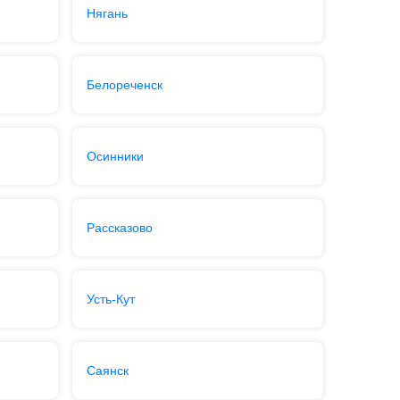
Нягань
Белореченск
Осинники
Рассказово
Усть-Кут
Саянск