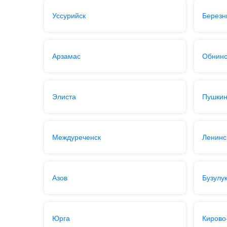
Уссурийск
Березн
Арзамас
Обнинс
Элиста
Пушки
Междуреченск
Ленинс
Азов
Бузулу
Юрга
Кирово