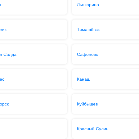
я
Лыткарино
жик
Тимашёвск
я Салда
Сафоново
ес
Канаш
орск
Куйбышев
Красный Сулин