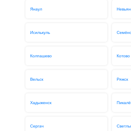
Янаул
Невьян
Исилькуль
Семён
Колпашево
Котово
Вельск
Ряжск
Хадыженск
Пикалё
Сергач
Светл