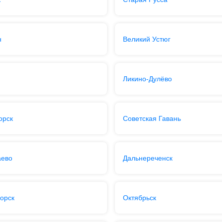
н
Великий Устюг
Ликино-Дулёво
орск
Советская Гавань
аево
Дальнереченск
орск
Октябрьск