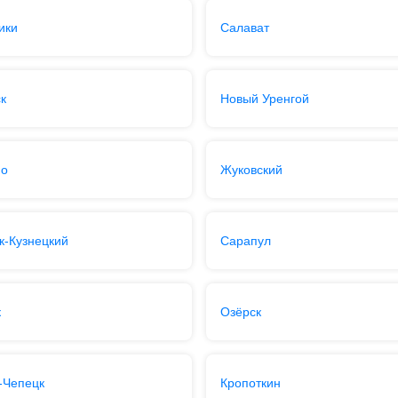
ики
Салават
к
Новый Уренгой
но
Жуковский
к-Кузнецкий
Сарапул
к
Озёрск
-Чепецк
Кропоткин