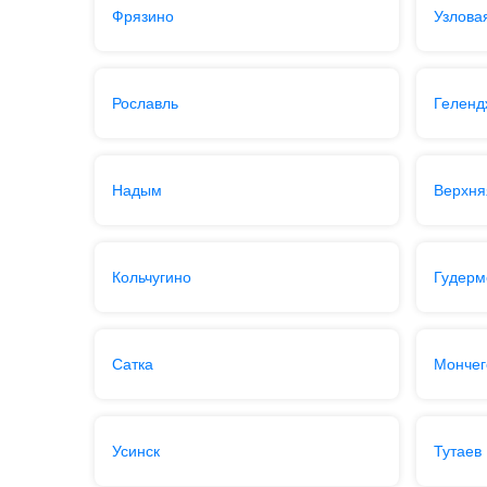
Фрязино
Узлова
Рославль
Геленд
Надым
Верхня
Кольчугино
Гудерм
Сатка
Мончег
Усинск
Тутаев