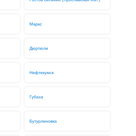
Маркс
Дюртюли
Нефтекумск
Губаха
Бутурлиновка