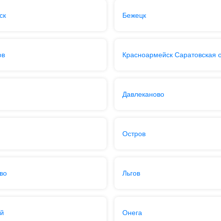
ск
Бежецк
ов
Красноармейск Саратовская о
Давлеканово
Остров
во
Льгов
ый
Онега