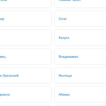
мир
Сочи
Калуга
вец
Владикавказ
к-Уральский
Мытищи
ркасск
Абакан