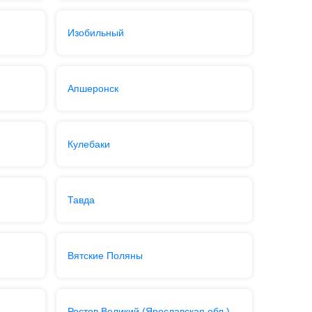
Изобильный
Апшеронск
Кулебаки
Тавда
Вятские Поляны
Ростов Великий (Ярославская обл.)