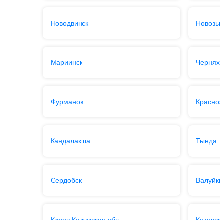
Новодвинск
Новозы
Мариинск
Чернях
Фурманов
Красно
Кандалакша
Тында
Сердобск
Валуйк
Киров Калужская обл.
Котовс