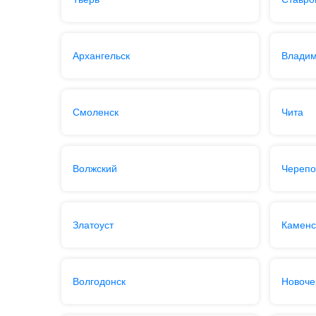
Архангельск
Влади
Смоленск
Чита
Волжский
Черепо
Златоуст
Каменс
Волгодонск
Новоче