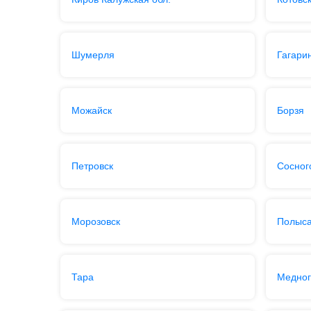
Шумерля
Гагари
Можайск
Борзя
Петровск
Сосног
Морозовск
Полыс
Тара
Медног