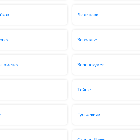
бков
Людиново
овск
Заволжье
знаменск
Зеленокумск
Тайшет
и
Гулькевичи
к
Старая Русса