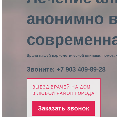
анонимно в
современна
Врачи нашей наркологической клиники, помога
Звоните:
+7 903 409-89-28
ВЫЕЗД ВРАЧЕЙ НА ДОМ
В ЛЮБОЙ РАЙОН ГОРОДА
Заказать звонок