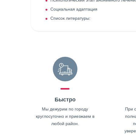
Психологический этап анонимного лечени
Социальная адаптация
Список литературы:
Быстро
Мы дежурим по городу
При о
круглосуточно и приезжаем в
полн
любой район.
п
увере