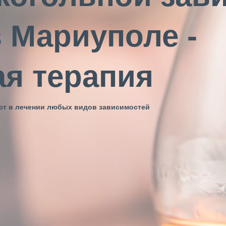
 Мариуполе -
я терапия
ют в лечении любых видов зависимостей