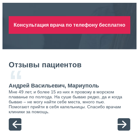
Консультация врача по телефону бесплатно
Отзывы пациентов
“
Андрей Васильевич, Мариуполь
Ан
Мне 49 лет, и более 15 из них я провожу в морском
Хоч
плаванье по полгода. На суше бываю редко, да и когда
тол
бываю – не могу найти себе места, много пью.
себя
о.
Помогают прийти в себя капельницы. Спасибо врачам
свя
ю.
клиники за помощь.
вый
отн