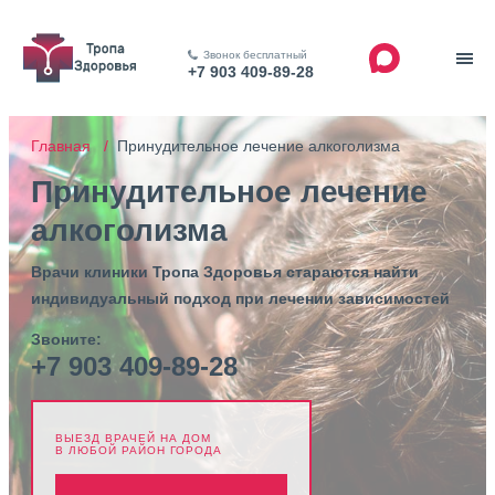
Звонок бесплатный
+7 903 409-89-28
Главная /
Принудительное лечение алкоголизма
Принудительное лечение
алкоголизма
Врачи клиники Тропа Здоровья стараются найти
индивидуальный подход при лечении зависимостей
Звоните:
+7 903 409-89-28
ВЫЕЗД ВРАЧЕЙ НА ДОМ
В ЛЮБОЙ РАЙОН ГОРОДА