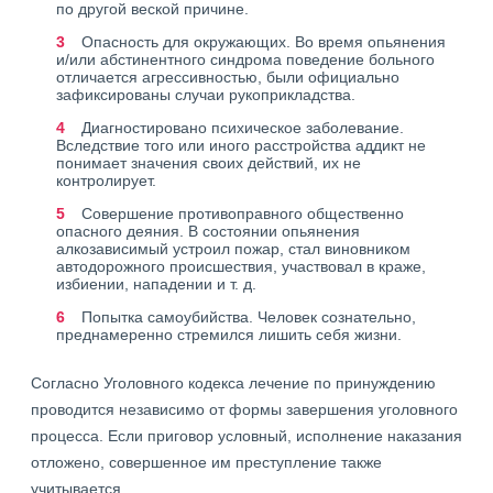
по другой веской причине.
Опасность для окружающих. Во время опьянения
и/или абстинентного синдрома поведение больного
отличается агрессивностью, были официально
зафиксированы случаи рукоприкладства.
Диагностировано психическое заболевание.
Вследствие того или иного расстройства аддикт не
понимает значения своих действий, их не
контролирует.
Совершение противоправного общественно
опасного деяния. В состоянии опьянения
алкозависимый устроил пожар, стал виновником
автодорожного происшествия, участвовал в краже,
избиении, нападении и т. д.
Попытка самоубийства. Человек сознательно,
преднамеренно стремился лишить себя жизни.
Согласно Уголовного кодекса лечение по принуждению
проводится независимо от формы завершения уголовного
процесса. Если приговор условный, исполнение наказания
отложено, совершенное им преступление также
учитывается.